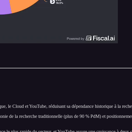
que, le Cloud et YouTube, réduisant sa dépendance historique à la reche
nie de la recherche traditionnelle (plus de 90 % PdM) et positionnemen
ce le plus rapide du secteur, et YouTube assure une croissance à deux 