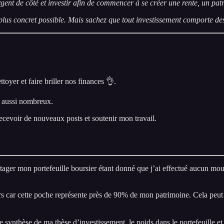
argent de côté et investir afin de commencer à se créer une rente, un pat
lus concret possible. Mais sachez que tout investissement comporte des r
ttoyer et faire briller nos finances 👌.
s aussi nombreux.
cevoir de nouveaux posts et soutenir mon travail.
rtager mon portefeuille boursier étant donné que j’ai effectué aucun m
 car cette poche représente près de 90% de mon patrimoine. Cela peut p
 synthèse de ma thèse d’investissement, le poids dans le portefeuille e