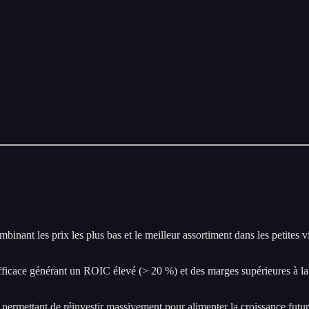
ant les prix les plus bas et le meilleur assortiment dans les petites v
efficace générant un ROIC élevé (> 20 %) et des marges supérieures à l
 permettant de réinvestir massivement pour alimenter la croissance futur