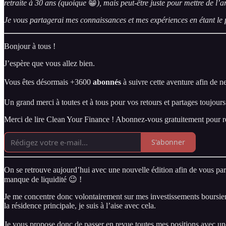
retraite à 30 ans (quoique
😁
), mais peut-être juste pour mettre de l’
Je vous partagerai mes connaissances et mes expériences en étant le p
Bonjour à tous !
J’espère que vous allez bien.
Vous êtes désormais +3600
abonnés
à suivre cette aventure afin de ne
Un grand merci à toutes et à tous pour vos retours et partages toujour
Merci de lire Clean Your Finance ! Abonnez-vous gratuitement pour re
S'abonner
On se retrouve aujourd’hui avec une nouvelle édition afin de vous pa
manque de liquidité 😉 !
Je me concentre donc volontairement sur mes investissements boursiers
la résidence principale, je suis à l’aise avec cela.
Je vous propose donc de passer en revue toutes mes positions avec une