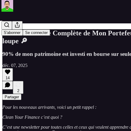
#102 - La Revue Complète de Mon Portefeui
S'abonner
Se connecter
loupe 🔎
90% de mon patrimoine est investi en bourse sur seule
déc. 07, 2025
14
2
Partager
Pour les nouveaux arrivants, voici un petit rappel :
Clean Your Finance c’est quoi ?
C’est une newsletter pour toutes celles et ceux qui veulent apprendre 