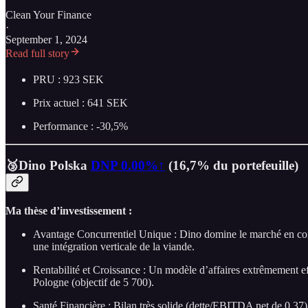
Clean Your Finance
·
September 1, 2024
Read full story
PRU : 923 SEK
Prix actuel : 641 SEK
Performance : -30,5%
🥉Dino Polska
DNP
0.00%↑
(16,7% du portefeuille)
Ma thèse d’investissement :
Avantage Concurrentiel Unique : Dino domine le marché en combin
une intégration verticale de la viande.
Rentabilité et Croissance : Un modèle d’affaires extrêmement 
Pologne (objectif de 5 700).
Santé Financière : Bilan très solide (dette/EBITDA net de 0,37)