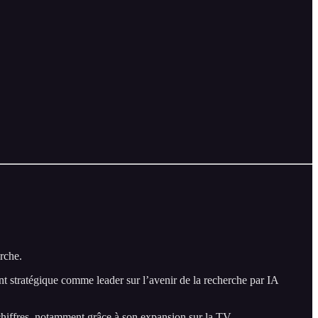
rche.
t stratégique comme leader sur l’avenir de la recherche par IA
chiffres, notamment grâce à son expansion sur la TV.