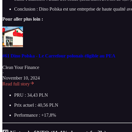
Conclusion : Dino Polska est une entreprise de haute qualité a
Pour aller plus loin :
#61 Dino Polska - Le Carrefour polonais éligible au PEA
Clean Your Finance
·
November 10, 2024
Read full story
PRU : 34,43 PLN
Prix actuel : 40,56 PLN
Performance : +17,8%