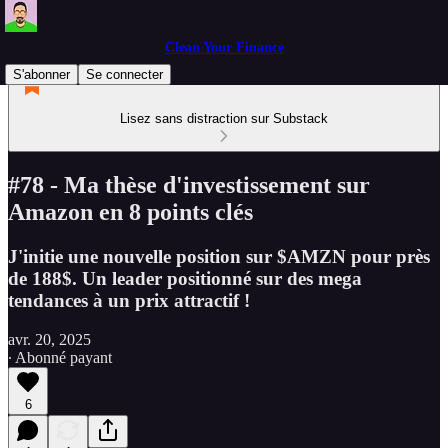
Clean Your Finance
S'abonner
Se connecter
Lisez sans distraction sur Substack
#78 - Ma thèse d'investissement sur
Amazon en 8 points clés
J'initie une nouvelle position sur $AMZN pour près
de 188$. Un leader positionné sur des mega
tendances à un prix attractif !
avr. 20, 2025
∙ Abonné payant
6