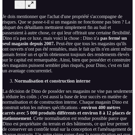
Je dois mentionner que l'achat d'une propriété s'accompagne de
risques. Que se passe-t-il si un magasin ne fonctionne pas bien ? La
plupart des détaillants mettraient simplement fin au bail et
passeraient à autre chose, ce qui leur offrirait une certaine flexibilité.
Dino n'a pas ce luxe, mais voici la chose : Dino n'a
pas fermé un
seul magasin depuis 2007.
Peut-être que tous les magasins qu'ils
ont ouverts n'ont pas été rentables, mais le fait qu'ils n'en aient même
jamais fermé un et qu'ils obtiennent toujours des rendements élevés
sur le capital est remarquable. Ainsi, bien que posséder et construire
des magasins puissent sembler plus risqués, pour Dino, c'est en fait
un avantage concurrentiel.
Normalisation et construction interne
La décision de Dino de posséder ses magasins ne vise pas seulement
à réduire les coûts ; c'est aussi la base de leur succès en matière de
normalisation et de construction interne. Chaque magasin Dino est
construit selon les mêmes spécifications -
environ 400 mètres
carrés avec 5 000 produits différents et environ 8 à 12 places de
stationnement
. Cette normalisation est rendue possible parce que
Dino est propriétaire du terrain et des bâtiments, ce qui leur permet
de conserver un contrôle total sur la conception et l'aménagement de
chaque magasin. Un autre signe super dans la normalisation est que