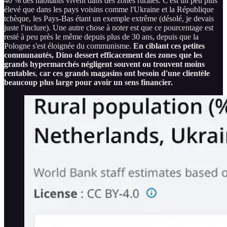
40 % des habitants vivent dans des zones rurales. C'est un peu plus
élevé que dans les pays voisins comme l'Ukraine et la République
tchèque, les Pays-Bas étant un exemple extrême (désolé, je devais
juste l'inclure). Une autre chose à noter est que ce pourcentage est
resté à peu près le même depuis plus de 30 ans, depuis que la
Pologne s'est éloignée du communisme.
En ciblant ces petites
communautés, Dino dessert efficacement des zones que les
grands hypermarchés négligent souvent ou trouvent moins
rentables
,
car ces grands magasins ont besoin d'une clientèle
beaucoup plus large pour avoir un sens financier.