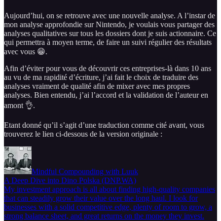
Aujourd’hui, on se retrouve avec une nouvelle analyse. A l’instar de
mon analyse approfondie sur Nintendo, je voulais vous partager des
analyses qualitatives sur tous les dossiers dont je suis actionnaire. Ce
qui permettra à moyen terme, de faire un suivi régulier des résultats
avec vous 😁.
Afin d’éviter pour vous de découvrir ces entreprises-là dans 10 ans
au vu de ma rapidité d’écriture, j’ai fait le choix de traduire des
analyses vraiment de qualité afin de mixer avec mes propres
analyses. Bien entendu, j’ai l’accord et la validation de l’auteur en
amont 👌.
Etant donné qu’il s’agit d’une traduction comme cité avant, vous
trouverez le lien ci-dessous de la version originale :
Mindful Compounding with Luuk
A Deep Dive into Dino Polska (DNP.WA)
My investment approach is all about finding high-quality companies
that can steadily grow their value over the long haul. I look for
businesses with a solid competitive edge, plenty of room to grow, a
strong balance sheet, and great returns on the money they invest.