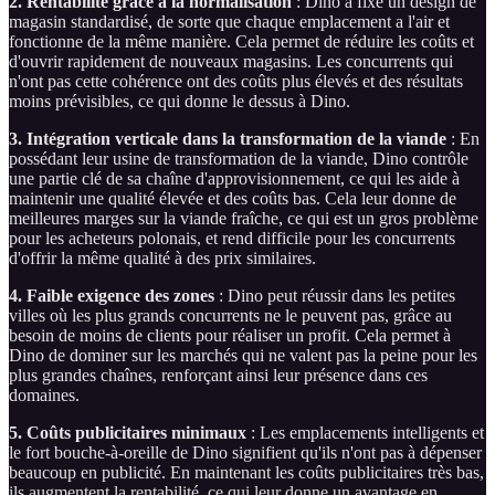
2. Rentabilité grâce à la normalisation
: Dino a fixé un design de
magasin standardisé, de sorte que chaque emplacement a l'air et
fonctionne de la même manière. Cela permet de réduire les coûts et
d'ouvrir rapidement de nouveaux magasins. Les concurrents qui
n'ont pas cette cohérence ont des coûts plus élevés et des résultats
moins prévisibles, ce qui donne le dessus à Dino.
3. Intégration verticale dans la transformation de la viande
: En
possédant leur usine de transformation de la viande, Dino contrôle
une partie clé de sa chaîne d'approvisionnement, ce qui les aide à
maintenir une qualité élevée et des coûts bas. Cela leur donne de
meilleures marges sur la viande fraîche, ce qui est un gros problème
pour les acheteurs polonais, et rend difficile pour les concurrents
d'offrir la même qualité à des prix similaires.
4. Faible exigence des zones
: Dino peut réussir dans les petites
villes où les plus grands concurrents ne le peuvent pas, grâce au
besoin de moins de clients pour réaliser un profit. Cela permet à
Dino de dominer sur les marchés qui ne valent pas la peine pour les
plus grandes chaînes, renforçant ainsi leur présence dans ces
domaines.
5. Coûts publicitaires minimaux
: Les emplacements intelligents et
le fort bouche-à-oreille de Dino signifient qu'ils n'ont pas à dépenser
beaucoup en publicité. En maintenant les coûts publicitaires très bas,
ils augmentent la rentabilité, ce qui leur donne un avantage en