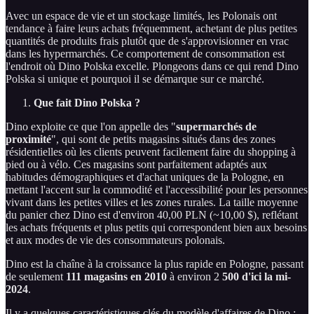
Avec un espace de vie et un stockage limités, les Polonais ont
tendance à faire leurs achats fréquemment, achetant de plus petites
quantités de produits frais plutôt que de s'approvisionner en vrac
dans les hypermarchés. Ce comportement de consommation est
l'endroit où Dino Polska excelle. Plongeons dans ce qui rend Dino
Polska si unique et pourquoi il se démarque sur ce marché.
Que fait Dino Polska ?
Dino exploite ce que l'on appelle des "
supermarchés de
proximité
", qui sont de petits magasins situés dans des zones
résidentielles où les clients peuvent facilement faire du shopping à
pied ou à vélo. Ces magasins sont parfaitement adaptés aux
habitudes démographiques et d'achat uniques de la Pologne, en
mettant l'accent sur la commodité et l'accessibilité pour les personnes
vivant dans les petites villes et les zones rurales. La taille moyenne
du panier chez Dino est d'environ 40,00 PLN (~10,00 $), reflétant
les achats fréquents et plus petits qui correspondent bien aux besoins
et aux modes de vie des consommateurs polonais.
Dino est la chaîne à la croissance la plus rapide en Pologne, passant
de seulement
111 magasins en 2010
à environ 2
500 d'ici la mi-
2024
.
Il y a quelques caractéristiques clés du modèle d'affaires de Dino :