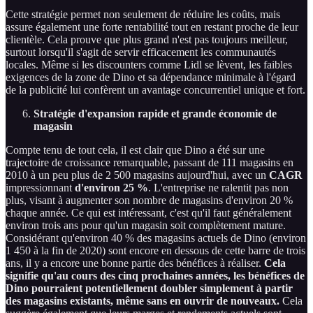
Cette stratégie permet non seulement de réduire les coûts, mais
assure également une forte rentabilité tout en restant proche de leur
clientèle. Cela prouve que plus grand n'est pas toujours meilleur,
surtout lorsqu'il s'agit de servir efficacement les communautés
locales. Même si les discounters comme Lidl se lèvent, les faibles
exigences de la zone de Dino et sa dépendance minimale à l'égard
de la publicité lui confèrent un avantage concurrentiel unique et fort.
Stratégie d'expansion rapide et grande économie de
magasin
Compte tenu de tout cela, il est clair que Dino a été sur une
trajectoire de croissance remarquable, passant de 111 magasins en
2010 à un peu plus de 2 500 magasins aujourd'hui, avec un
CAGR
impressionnant
d'environ 25 %
. L'entreprise ne ralentit pas non
plus, visant à augmenter son nombre de magasins d'environ 20 %
chaque année. Ce qui est intéressant, c'est qu'il faut généralement
environ trois ans pour qu'un magasin soit complètement mature.
Considérant qu'environ 40 % des magasins actuels de Dino (environ
1 450 à la fin de 2020) sont encore en dessous de cette barre de trois
ans, il y a encore une bonne partie des bénéfices à réaliser.
Cela
signifie qu'au cours des cinq prochaines années, les bénéfices de
Dino pourraient potentiellement doubler simplement à partir
des magasins existants, même sans en ouvrir de nouveaux.
Cela