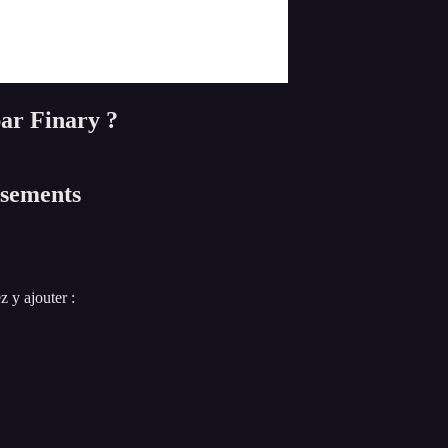
par Finary ?
ssements
 y ajouter :