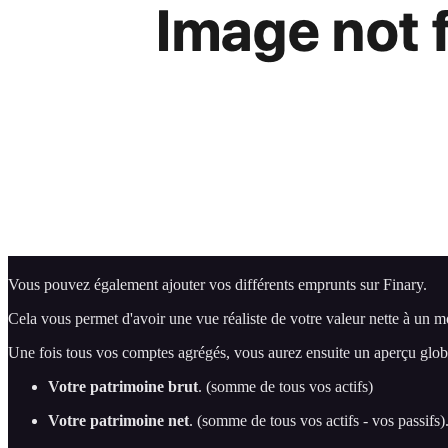
Vous pouvez également ajouter vos différents emprunts sur Finary.
Cela vous permet d'avoir une vue réaliste de votre valeur nette à un 
Une fois tous vos comptes agrégés, vous aurez ensuite un aperçu globa
Votre patrimoine brut
. (somme de tous vos actifs)
Votre patrimoine net
. (somme de tous vos actifs - vos passifs)