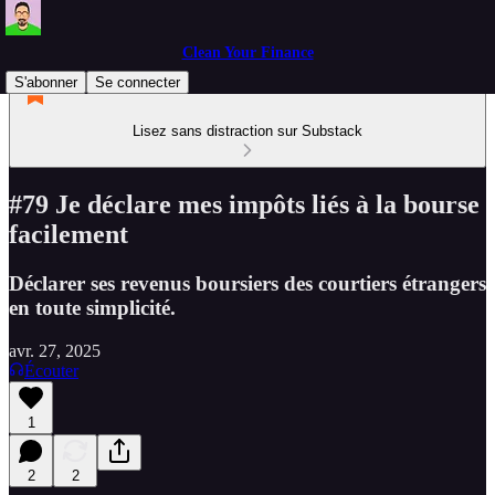
Clean Your Finance
S'abonner
Se connecter
Lisez sans distraction sur Substack
#79 Je déclare mes impôts liés à la bourse
facilement
Déclarer ses revenus boursiers des courtiers étrangers
en toute simplicité.
avr. 27, 2025
Écouter
1
2
2