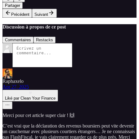
Partager
Précédent
Suivant
Discussion à propos de ce post
Commentaires
Restacks
Raphaxelo
Apr 27, 2025
Liké par Clean Your Finance
Merci pour cet article super clair ! 🙌
C’est vrai que la déclaration des revenus boursiers peut vite devenir
un cauchemar avec plusieurs courtiers étrangers… Je ne connaissais
pas FlashFiscal, je vais clairement regarder ça de plus près. Merci