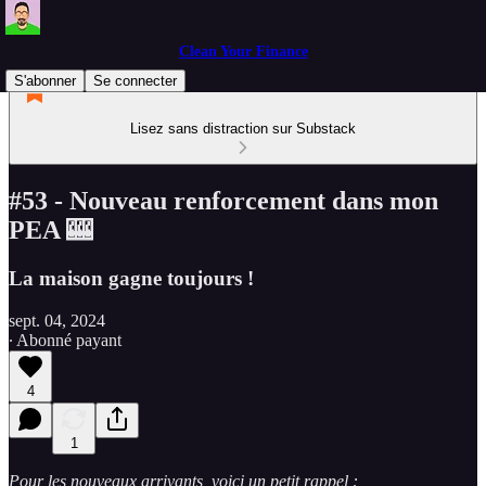
Clean Your Finance
S'abonner
Se connecter
Lisez sans distraction sur Substack
#53 - Nouveau renforcement dans mon
PEA 🎰
La maison gagne toujours !
sept. 04, 2024
∙ Abonné payant
4
1
Pour les nouveaux arrivants, voici un petit rappel :