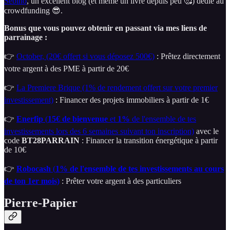
Sebino
, un excellent blog (et même un livre depuis peu 🥰) dédié au
crowdfunding 😎.
Bonus que vous pouvez obtenir en passant via mes liens de
parrainage :
👉
October, (20€ offert si vous déposez 500€)
: Prêtez directement
votre argent à des PME à partir de 20€
👉
La Premiere Brique (1% de rendement offert sur votre premier
investissement)
: Financer des projets immobiliers à partir de 1€
👉
Enerfip
(
15€ de bienvenue
et
1%
de l'ensemble de tes
investissements lors des 6 semaines suivant ton inscription)
avec le
code
BT28PARRAIN
: Financer la transition énergétique à partir
de 10€
👉
Robocash
(
1% de l'ensemble de tes investissements au cours
de ton 1er mois)
: Prêter votre argent à des particuliers
Pierre-Papier