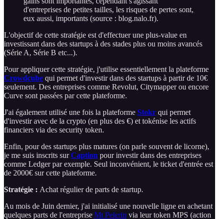
gains sont importantes, cependant s'agissant
d'entreprises de petites tailles, les risques de pertes sont,
eux aussi, importants (source : blog.nalo.fr).
L'objectif de cette stratégie est d'effectuer une plus-value en
investissant dans des startups à des stades plus ou moins avancés
(Série A, Série B etc...).
Pour appliquer cette stratégie, j'utilise essentiellement la plateforme
Crowdcube
qui permet d'investir dans des startups à partir de 10€
seulement. Des entreprises comme Revolut, Citymapper ou encore
Curve sont passées par cette plateforme.
J'ai également utilisé une fois la plateforme
Stokr
qui permet
d'investir avec de la crypto (en plus des €) et tokénise les actifs
financiers via des security token.
Enfin, pour des startups plus matures (on parle souvent de licorne),
je me suis inscrits sur
Caption
pour investir dans des entreprises
comme Ledger par exemple. Seul inconvénient, le ticket d'entrée est
de 2000€ sur cette plateforme.
Stratégie :
Achat régulier de parts de startup.
Au mois de Juin dernier, j'ai initialisé une nouvelle ligne en achetant
quelques parts de l'entreprise
Mt Pelerin
via leur token MPS (action