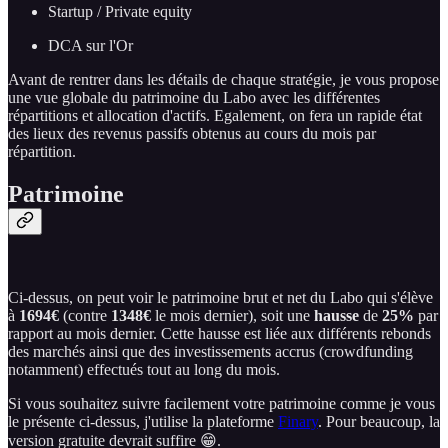
Startup / Private equity
DCA sur l'Or
Avant de rentrer dans les détails de chaque stratégie, je vous propose
une vue globale du patrimoine du Labo avec les différentes
répartitions et allocation d'actifs. Egalement, on fera un rapide état
des lieux des revenus passifs obtenus au cours du mois par
répartition.
Patrimoine
Ci-dessus, on peut voir le patrimoine brut et net du Labo qui s'élève
à
1694€
(contre
1348€
le mois dernier), soit une
hausse
de
25%
par
rapport au mois dernier. Cette hausse est liée aux différents rebonds
des marchés ainsi que des investissements accrus (crowdfunding
notamment) effectués tout au long du mois.
Si vous souhaitez suivre facilement votre patrimoine comme je vous
le présente ci-dessus, j'utilise la plateforme
Finary
. Pour beaucoup, la
version gratuite devrait suffire 😁.