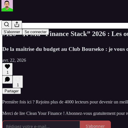
S'abonner
Se connecter
#126 - 🛠️ Ma “Finance Stack” 2026 : Les ou
De la maîtrise du budget au Club Bourseko : je vous o
avr. 22, 2026
1
1
Partager
Première fois ici ? Rejoins plus de 4000 lecteurs pour devenir un meille
Merci de lire Clean Your Finance ! Abonnez-vous gratuitement pour re
S'abonner