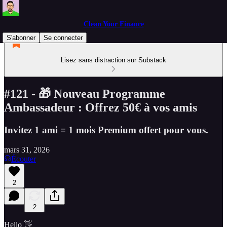
Clean Your Finance
S'abonner
Se connecter
Lisez sans distraction sur Substack
#121 - 🎁 Nouveau Programme
Ambassadeur : Offrez 50€ à vos amis
Invitez 1 ami = 1 mois Premium offert pour vous.
mars 31, 2026
Écouter
2
2
Hello 👋