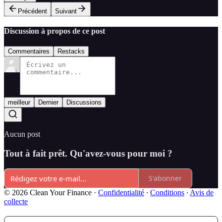
Précédent
Suivant
Discussion à propos de ce post
Commentaires
Restacks
meilleur
Dernier
Discussions
Aucun post
Tout à fait prêt. Qu'avez-vous pour moi ?
S'abonner
© 2026 Clean Your Finance
·
Confidentialité
∙
Conditions
∙
Avis de
collecte