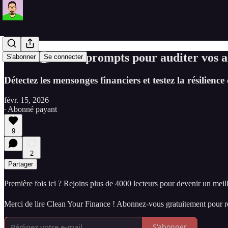
#113 - 🤖 IA : 3 prompts pour auditer vos 
S'abonner
Se connecter
Détectez les mensonges financiers et testez la résilien
févr. 15, 2026
∙ Abonné payant
9
2
Partager
Première fois ici ? Rejoins plus de 4000 lecteurs pour devenir un meille
Merci de lire Clean Your Finance ! Abonnez-vous gratuitement pour re
S'abonner