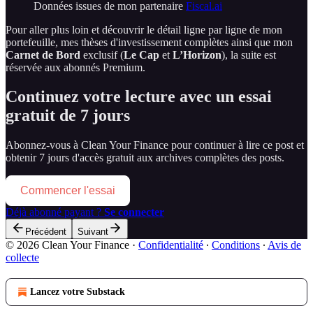
Données issues de mon partenaire
Fiscal.ai
Pour aller plus loin et découvrir le détail ligne par ligne de mon
portefeuille, mes thèses d'investissement complètes ainsi que mon
Carnet de Bord
exclusif (
Le Cap
et
L’Horizon
), la suite est
réservée aux abonnés Premium.
Continuez votre lecture avec un essai
gratuit de 7 jours
Abonnez-vous à
Clean Your Finance
pour continuer à lire ce post et
obtenir 7 jours d'accès gratuit aux archives complètes des posts.
Commencer l'essai
Déjà abonné payant ?
Se connecter
Précédent
Suivant
© 2026 Clean Your Finance
·
Confidentialité
∙
Conditions
∙
Avis de
collecte
Lancez votre Substack