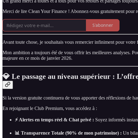
Un grand merci à toutes et à tous pour vos retours et partages toujour
Merci de lire Clean Your Finance ! Abonnez-vous gratuitement pour re
S'abonner
Avant toute chose, je souhaitais vous remercier infiniment pour votre f
Mon ambition a toujours été de vous offrir les meilleures analyses. Pou
majeure en ce mois de janvier 2026.
💎 Le passage au niveau supérieur : L’off
Si la version gratuite continuera de vous apporter des réflexions de hau
En rejoignant le Club Premium, vous accédez à :
⚡ Alertes en temps réel & Chat privé :
Soyez informés instant
📊 Transparence Totale (90% de mon patrimoine) :
Un bilan