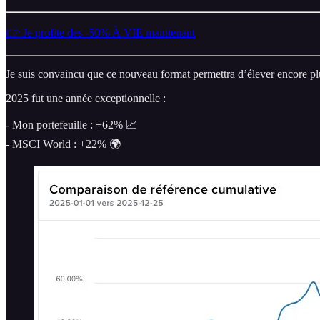
👉 Je profite des -50% À VIE maintenant
Je suis convaincu que ce nouveau format permettra d’élever encore pl
2025 fut une année exceptionnelle :
- Mon portefeuille : +62% 📈
- MSCI World : +22% 🌍