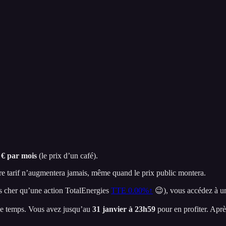
 € par mois
(le prix d’un café).
re tarif n’augmentera jamais, même quand le prix public montera.
ns cher qu’une action TotalEnergies
TTE
0.00%↑
😉), vous accédez à une
 le temps. Vous avez jusqu’au
31 janvier à 23h59
pour en profiter. Aprè